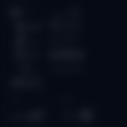
Race
Togel