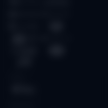
E-Sports
Sabung Ayam