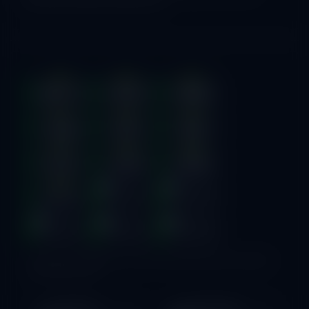
menawarkan hadiah kemenangan besar
* Selama bank maintenance dan bank offline deposit dan penarikan
tidak dapat diproses