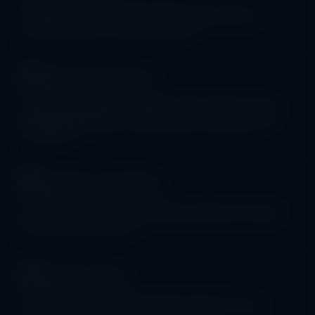
Penyedia slot online dengan beragam pilihan game menarik yang
memudahkan pemain untuk mencapai jackpot
TARUHAN OLAHRAGA
Sportsbook Gaming Platform Terbaik menawarkan lebih banyak game,
odds yang lebih tinggi, dan menyediakan pilihan yang lebih banyak
untuk pemain.
TARUHAN LIVE KASINO
Platform Pilihan bagi perusahaan-perusahaan terbaik di dunia, dengan
pilihan variasi game terbanyak
TARUHAN TOGEL
Platform togel yang menarik dari perusahan terbaik di dunia yang