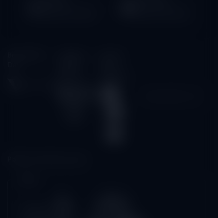
Deposit
Penarikan
Rata-rata 0 Menit
Rata-rata 0 Menit
Bersertifikasi
Tanggung
Browser
Dari
Jawab
Yang
Bermain
Didukung
©2026 KOIN55. Hak
cipta dilindungi | 18+
Platform Penyedia Layanan
Slots