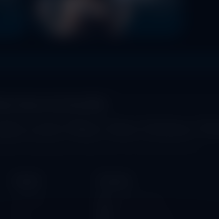
ine Terbaru Hari Viral 2026
a Link Main Slot Online Ter
etiap harinya segera daftar dan rasakan promo main slot online di tahun baru ini.
Kategori
Dukungan
Hot Games
+6287898241586
Slots
https://t.me/koin55ch