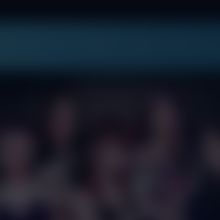
SLOTS
LIVE CASINO
RACE
TOGEL
OLAHRAGA
CR