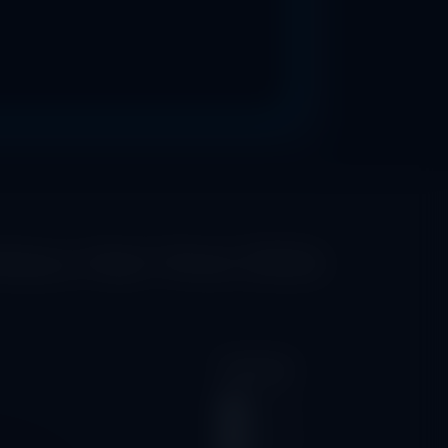
baru Hari Viral 2026
Komunitas
Facebook
Instagram