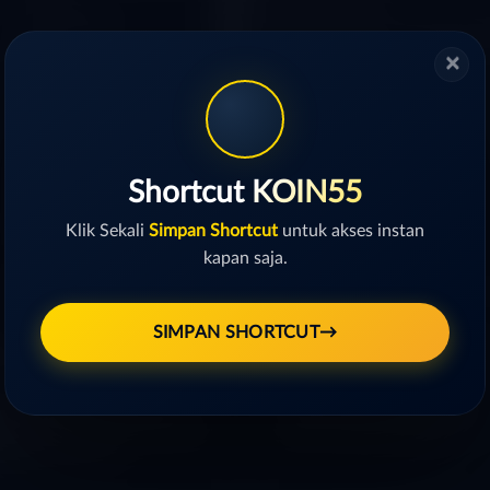
Live Casino
https://www.facebook.com/groups
Race
✕
Togel
Olahraga
Crash Game
Shortcut KOIN55
Arcade
E-Sports
Klik Sekali
Simpan Shortcut
untuk akses instan
Sabung Ayam
kapan saja.
SIMPAN SHORTCUT
→
ARUHAN OLAHRAGA
TARUHAN LIVE KASIN
book Gaming Platform Terbaik
Platform Pilihan bagi perusahaan-
rkan lebih banyak game, odds yang
perusahaan terbaik di dunia, dengan
tinggi, dan menyediakan pilihan yang
pilihan variasi game terbanyak
banyak untuk pemain.