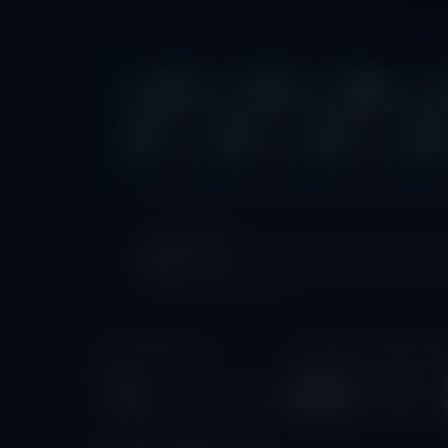
* Selama bank maintenance dan bank offline deposit dan pen
Deposit
Rata-rata 0 Menit
Bersertifikasi Dari
Tanggung Jawab Bermain