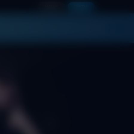
MASUK
DAFTAR
PROMOSI
ASH GAME
ARCADE
E-SPORTS
SABUNG AYAM