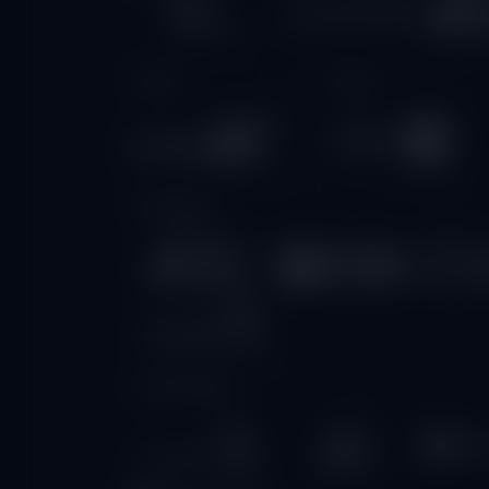
Race
Togel
Olahraga
Crash Game