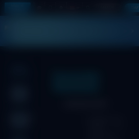
Main di
MASUK
DAF
Telegram
HOT GAMES
SLOTS
LIVE CASINO
RACE
TOGEL
Pusat
Syarat dan
Bantuan
Ketentuan
Tentang
KOIN55
PERATURAN KOIN55
Responsible
Pendaftar harus
Gambling
berusia 17
tahun keatas.