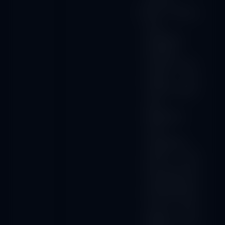
Kami melarang
keras
penggunaan
perangkat,
software, "bots",
program atau
metode apapun
yang
diaplikasikan
untuk
menghasilkan
taruhan yang
tidak wajar dan
merugikan pihak
kami. Penutupan
account akan
dilakukan tanpa