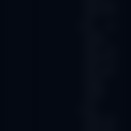
Sebab itu diluar
tanggung jawab
kami.
Kami tidak
menerima
pendaftaran
apabila anda
menggunakan IP
Address Luar
Negri (Malaysia,
Singapore,
Hongkong,
Cambodia,
China).
Proses
Withdraw atau
penarikan tidak