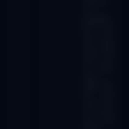
memanipulasi
atau
mencurigakan.
Peringatan keras
bagi bonus
hunter / player
hantu / betting
syndicate tidak
terima disini.
Jika terindikasi
adanya
keganjilan dalam
betlist maka
kami berhak
menutup akun
dan menyita
seluruh kredit
yang ada