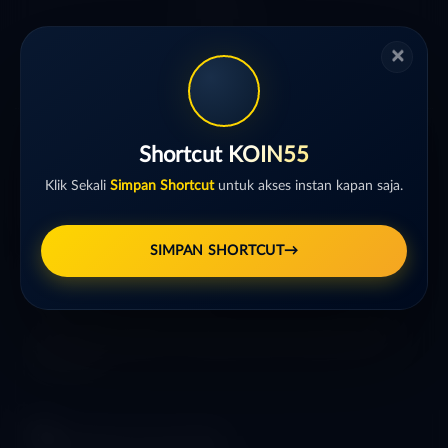
E-Sports
Sabung
✕
Ayam
Shortcut KOIN55
TARUHAN SLOT
Klik Sekali
Simpan Shortcut
untuk akses instan kapan saja.
Penyedia slot online dengan beragam pilihan game menarik yang
memudahkan pemain untuk mencapai jackpot
SIMPAN SHORTCUT
→
TARUHAN OLAHRAGA
Sportsbook Gaming Platform Terbaik menawarkan lebih banyak game,
odds yang lebih tinggi, dan menyediakan pilihan yang lebih banyak
untuk pemain.
TARUHAN LIVE KASINO