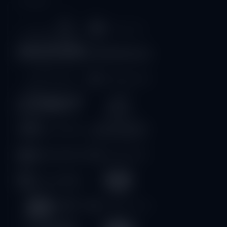
Arcade