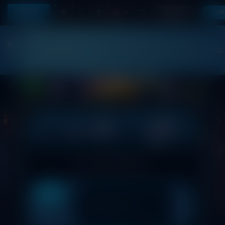
Main di
MASUK
DAF
Telegram
IDR
12,671,772,
HOT GAMES
SLOTS
LIVE CASINO
RACE
TOGE
VPOWER
SEMUA
PERMAINAN
SLOTS
TOP
20