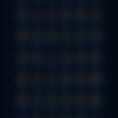
Peace&Long Life
Wild Chuco
ICELAND
Happy Prosperous
Laura
Water Margin
Rally
Striper Night
Sahara Gold
Fortune Panda
Golden Tour
Amazon
Prosperous Lions
Dragon
T-REX
Boy King
Top Gun
Sea Captain
Feng Shen
Dragon City
Wild Fox
NvXia
LongTengHuXiao2
Circus
Dragon Gold
Lucky Fortune
Glorious Rome
Triple Twister
African Wildlife
Magic Totem
Buffalo Gold
Fire of Route 66
Highway King
GoldenTree
5 Kings
Irish Luck