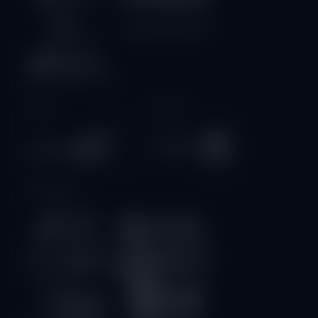
Race
Togel
Olahraga