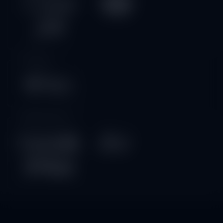
E-Sports
Sabung Ayam