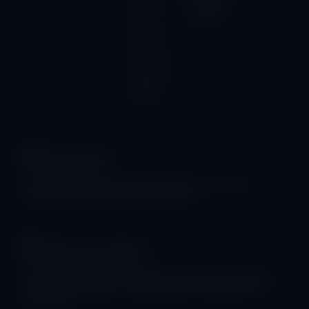
Crash
1975884
Game
589/?r
Arcade
E-Sports
Sabung
Ayam
TARUHAN SLOT
Penyedia slot online dengan beragam pilihan game menarik yang
memudahkan pemain untuk mencapai jackpot
TARUHAN OLAHRAGA
Sportsbook Gaming Platform Terbaik menawarkan lebih banyak game,
odds yang lebih tinggi, dan menyediakan pilihan yang lebih banyak
untuk pemain.