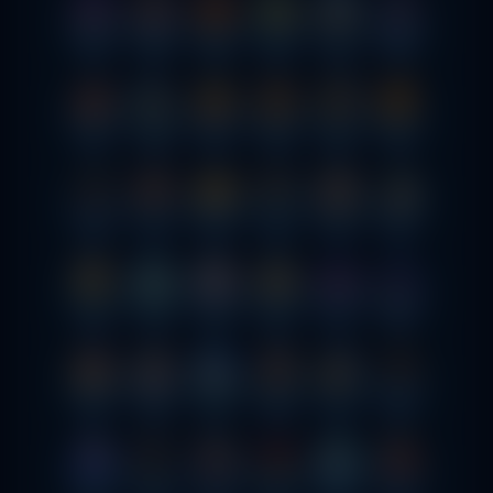
5 Fortune Dragon
Happy Lantern
Wealth
Robin Hood
Amazing Thailand
Panther Moon
JAPAN
Wild Elements
Pay Dirt
Big Prosperity
Best Bet
SAFARI Heat
Three Kingdoms
India
Crown Of Fire
Captain
Gold Bonanza
Indihn Dkehming
Orient
Thai
Dollar Eagle
Bonus Bears
Fire of Rue Royale
Runaway
Crazy Restaurant
Alice
Caster Surprise
Mystery Of The Orient
Life of luxury II
Glamourous World