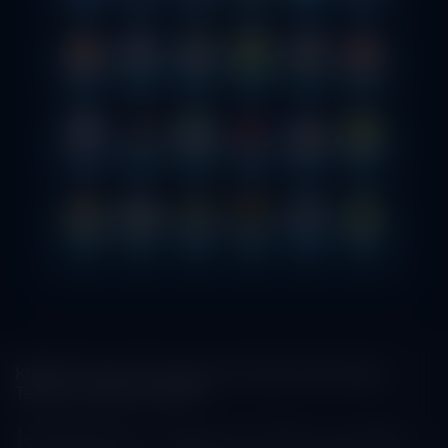
Magic Pearl
Brothers Kingdom
Wild Buffalo
Fafafa2
Fire of glacier gold
Long Teng Hu Xiao
Cash Spark
Sweetbakery
Ocean Party
Mr.Fido
TIS The Season
Fire Wheel
Tally Ho
Silver
Cookie Pop
Fame
Seasons
Fruit
Pirate
Reel King Mega
Mystery Reels Power Reels
Archer
Fire of Riverside
Panda Magic II
KOIN55: Agent Penyedia Link Main Slot Online
Terbaru Hari Viral 2026
KOIN55: Agent Penyedia