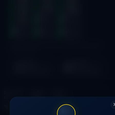
* Selama bank maintenance dan bank offline deposit dan penarikan
tidak dapat diproses
Deposit
Penarikan
Rata-rata 0 Menit
Rata-rata 0 Menit
Bersertifikasi
Tanggung
Browser
Dari
Jawab
Yang
Bermain
Didukung
©2026 KOIN55. Hak