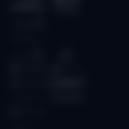
Crash Game