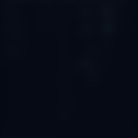
Tentang
Promosi
Hot
+628789
Faceboo
KOIN55
Games
8241586
k
Loyalty
Responsible
Slots
https://t.
Instagra
Referral
Gambling
me/koin
m
Live
55ch
Pusat Bantuan
Casino
https://w
Syarat dan
Race
ww.face
Ketentuan
Togel
book.co
m/group
Olahraga
s/63944
Crash
1975884
Game
589/?r
Arcade
E-Sports
Sabung
Ayam