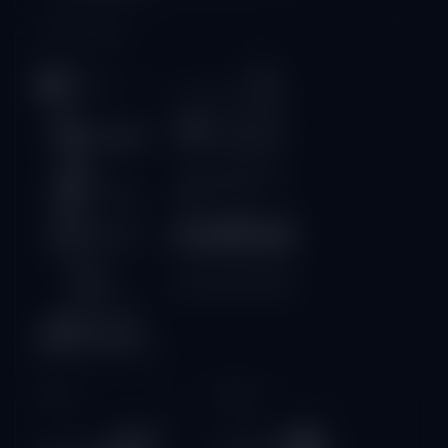
Live Casino
Race
Togel