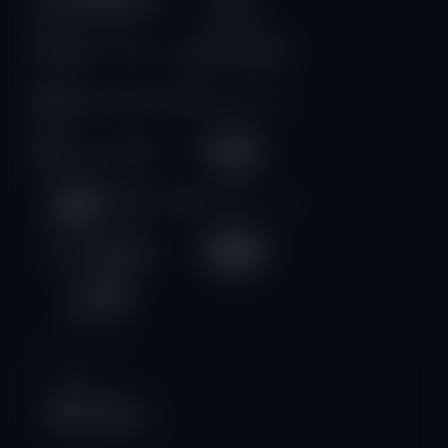
E-Sports