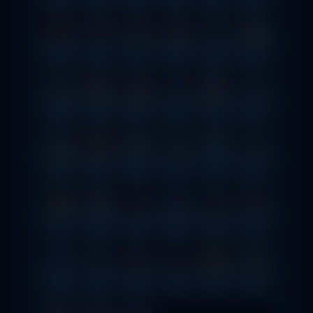
Crazy Bounty: Jackpot
Pinata Fest
Bunny to the Moon
Maya: Elemental Totem 2
Cai Shen Fortune
PUBG2
RTP
83%
RTP
95%
RTP
93%
RTP
86%
RTP
87%
RTP
91%
Xmas Gift Delight
Disco 777
Jumanji Bonanza
BlackJack21
Hungry Slime
Aztec: Bonus Hunt 2 Xmas
RTP
84%
RTP
82%
RTP
81%
RTP
81%
RTP
81%
RTP
92%
Rush Hour Gold
Kingyo Riches
Book of Safari
World Cup Final
Cat & Mouse
Starry Adventure
RTP
87%
RTP
80%
RTP
90%
RTP
89%
RTP
93%
RTP
93%
Football Fever
Fighting Bull
Big Net Bass
Phantom Multiplier
Infinity Ocean
Scale of Heaven: Anubis
RTP
84%
RTP
82%
RTP
92%
RTP
85%
RTP
80%
RTP
88%
Leprechaun’s Fortune
Disco 777 Hold and Win
Dark Ritual
Genie Mystery
Boom of Prosperity
Fantastic Beast
RTP
92%
RTP
91%
RTP
79%
RTP
95%
RTP
88%
RTP
85%
DJ Fever
Jewel Mastermind
Mace of Hercules
Cookie Hunter
Ramakien Blessing
Pirate Treasure Hunt