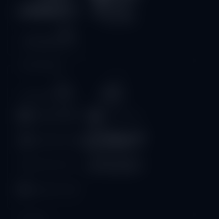
Crash Game