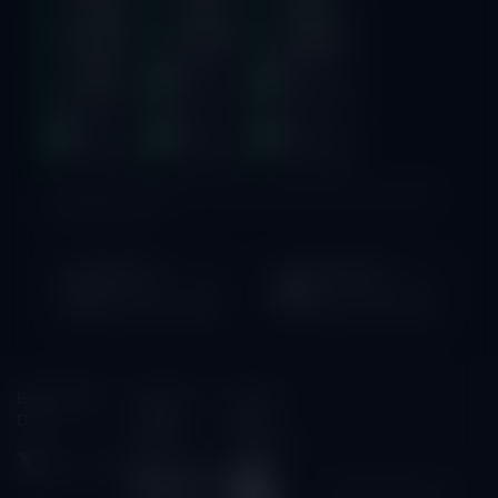
* Selama bank maintenance dan bank offline deposit dan penarikan
tidak dapat diproses
Deposit
Penarikan
Rata-rata 0 Menit
Rata-rata 0 Menit
Bersertifikasi
Tanggung
Browser
Dari
Jawab
Yang
Bermain
Didukung
©2026 KOIN55. Hak