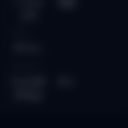
E-Sports
Sabung Ayam