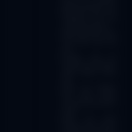
pekerjaan atau kampus anda?
Apakah anda bertaruh untuk
menghabiskan waktu atau
untuk lari dari kebosanan?
Apakah anda bertaruh sendiri
untuk periode waktu yang
lama?
Pernahkah orang lain
mengkritik anda sehubungan
dengan kebiasaan taruhan
anda?
Apakah anda kehilangan
minat kepada keluarga,
teman atau hobi anda karena
taruhan?
Apakah anda pernah
berbohong untuk menutupi