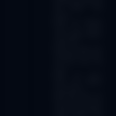
jumlah dana atau waktu yang
anda habiskan untuk
bertaruh?
Apakah anda berbohong,
mencuri atau meminjam
untuk memelihara kebiasaan
bertaruh anda?
Apakah anda enggan untuk
menggunakan dana taruhan
anda untuk sesuatu yang
lainnya?
Apakah anda bertaruh
sampai anda kehilangan
semua uang anda?
Setelah kalah, apakah anda
merasa bahwa anda harus
mencoba dan memenangkan