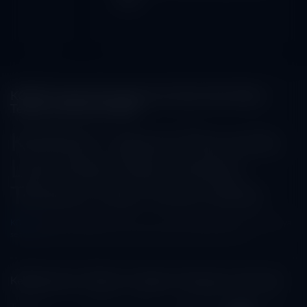
KOIN55: Agent Penyedia Link Main Slot Online
Terbaru Hari Viral 2026
KOIN55: Agent Penyedia
Link Main Slot Online
Terbaru Hari Viral 2026
KOIN55
agent penyedia link resmi main situs slot online terbaru setiap harinya
segera daftar dan rasakan promo main slot online di tahun baru ini.
Kebijaksanaan
Platform
Kategori
Dukungan
Komunitas