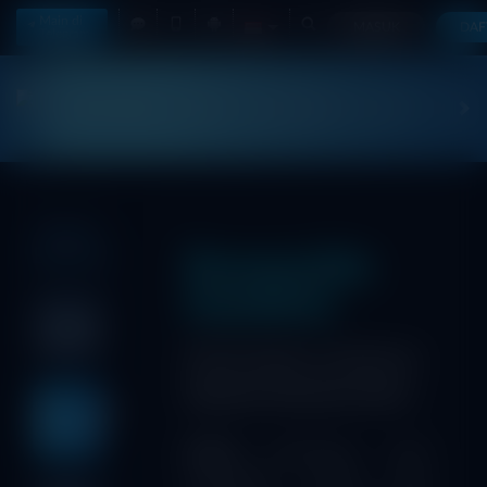
Main di
MASUK
DAF
Telegram
HOT GAMES
SLOTS
LIVE CASINO
RACE
TOGEL
Pusat
Responsible
Bantuan
Gambling
Tentang
KOIN55
RESPONSIBLE GAMBLING
KEBIJAKAN PERJUDIAN KOIN55
Responsible
Gambling
KOIN55
berkomitmen untuk
mengesahkan taruhan yang