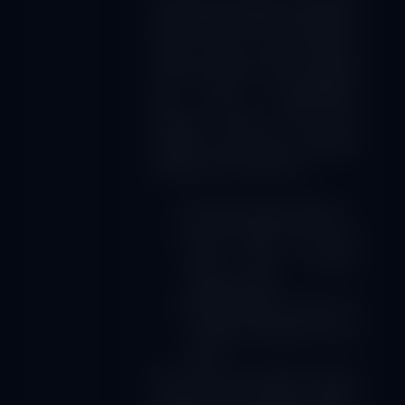
Sementara mayoritas dari pelanggan
kami bermain dalam kemampuan
mereka namun untuk beberapa
orang akan lebih sulit membatasi
diri. Untuk mengendalikan
kebiasaan bermain anda kami
meminta anda untuk mengingat
beberapa poin di bawah ini:
Hindari mengejar kekalahan.
Hanya bertaruh jika anda
yakin dapat menutup
kekalahan anda.
Selalu perhatikan waktu dan
mengamati penggunaan dana
anda.
Jika anda ingin berbicara dengan
seseorang yang berkaitan dengan