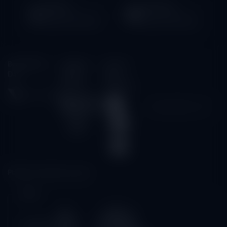
Deposit
Penarikan
Rata-rata 0 Menit
Rata-rata 0 Menit
Bersertifikasi
Tanggung
Browser
Dari
Jawab
Yang
Bermain
Didukung
©2026 KOIN55. Hak
cipta dilindungi | 18+
Platform Penyedia Layanan
Slots