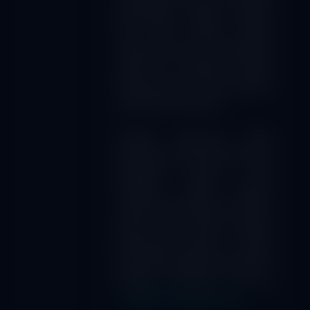
permasalahan dengan perjudian
anda. Untuk berbicara dengan
seseorang yang bisa memberikan
nasihat dan dukungan, silahkan
hubungi salah satu dari organisasi
yang tertera di bawah ini.
Gamblers Anonymous adalah
kumpulan dari pria dan wanita yang
bergabung bersama untuk
membantu masalah perjudian
mereka masing-masing dan sesama
pemain berat lainnya. Terdapat
perkumpulan regional di seluruh
dunia. Situs Pelayanan internasional
Gamblers Anonymous ada di:
www.gamblersanonymous.org