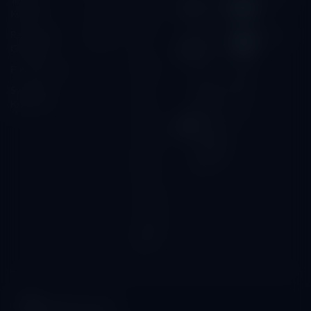
Tentang
Promosi
Hot
+628789
Faceboo
KOIN55
Games
8241586
k
Loyalty
Responsible
Slots
https://t.
Instagra
Referral
Gambling
me/koin
m
Live
55ch
Pusat Bantuan
Casino
https://w
Syarat dan
Race
ww.face
Ketentuan
Togel
book.co
m/group
Olahraga
s/63944
Crash
1975884
Game
589/?r
Arcade
E-Sports
Sabung
Ayam
TARUHAN SLOT