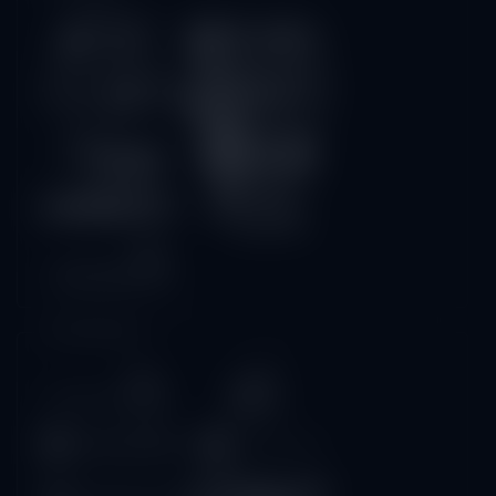
Crash Game