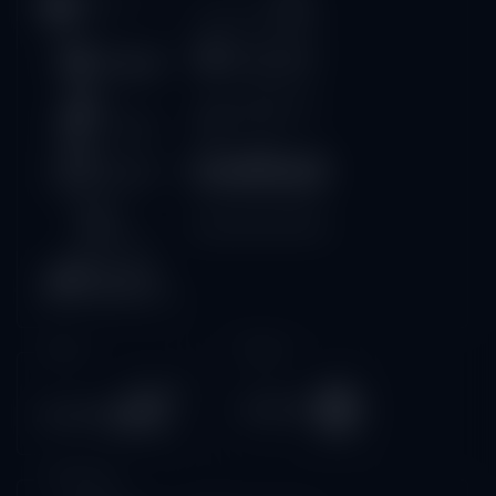
Race
Togel
Olahraga