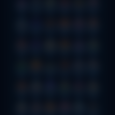
77 FORTUNE
Magic Wheel
Little Farm
Venice Mask
PIRATE LEGEND
Alice Wonderland
House of Dog
Club Party
Insect Temple
Rio Carnival
Daruma Block
Fairy of Riches
Hawaiian Totem
Fruity Jester
Honey Bee Bee
Lucky Snake
Hip Hop Penguin
Alien Hive
Goblin Slayer
FORTUNE DRUM
MAYAN TEMPLE
FIRE KINGDOM
OCEAN ADVENTURE
LUCKY BEASTS
SUSHI BONANZA
EGGY BUNNIES
EMONJI
LUCKY PET
TUTTI FRUTTI
BONUS BEAR