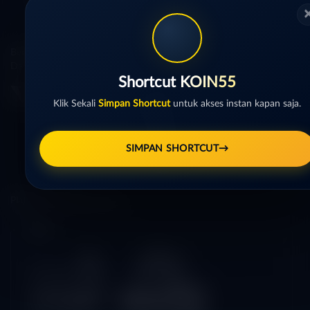
Bersertifikasi
Tanggung
Browser
Dari
Jawab
Yang
Shortcut KOIN55
Bermain
Didukung
Klik Sekali
Simpan Shortcut
untuk akses instan kapan saja.
©2026 KOIN55. Hak
cipta dilindungi | 18+
SIMPAN SHORTCUT
→
Platform Penyedia Layanan
Slots