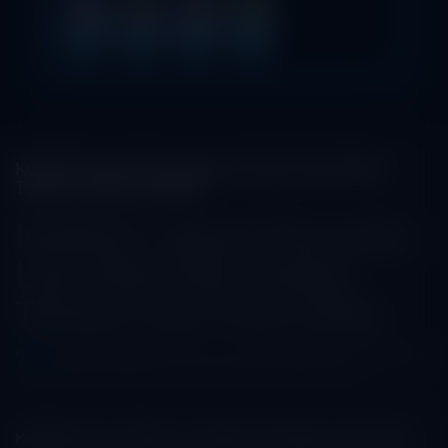
RTP
89%
RTP
94%
RTP
81%
RTP
92%
Fortune Money Boom
ROBIN HOOD
NIGHT MARKET 2
FORTUNE EGG
KOIN55: Agent Penyedia Link Main Slot Online
Terbaru Hari Viral 2026
KOIN55: Agent Penyedia
Link Main Slot Online
Terbaru Hari Viral 2026
KOIN55
agent penyedia link resmi main situs slot online terbaru setiap harinya
segera daftar dan rasakan promo main slot online di tahun baru ini.
Kebijaksanaan
Platform
Kategori
Dukungan
Komunitas