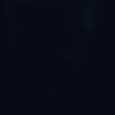
Tentang
Promosi
Hot
+628789
Faceboo
KOIN55
Games
8241586
k
Loyalty
Responsible
Slots
https://t.
Instagra
Referral
Gambling
me/koin
m
Live
55ch
Pusat Bantuan
Casino
https://w
Syarat dan
Race
ww.face
Ketentuan
Togel
book.co
m/group
Olahraga
s/63944
Crash
1975884
Game
589/?r
Arcade
E-Sports
Sabung
Ayam