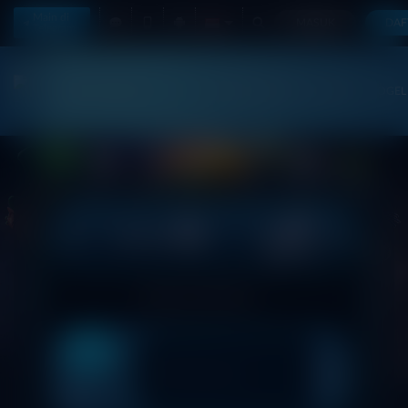
Main di
MASUK
DAF
Telegram
IDR
12,675,340,
HOT GAMES
SLOTS
LIVE CASINO
RACE
TOGE
FACHAI
SEMUA
PERMAINAN
TOP
SLOTS
20