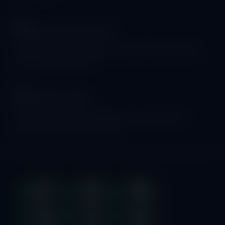
TARUHAN LIVE KASINO
Platform Pilihan bagi perusahaan-perusahaan terbaik di dunia, dengan
pilihan variasi game terbanyak
TARUHAN TOGEL
Platform togel yang menarik dari perusahan terbaik di dunia yang
menawarkan hadiah kemenangan besar