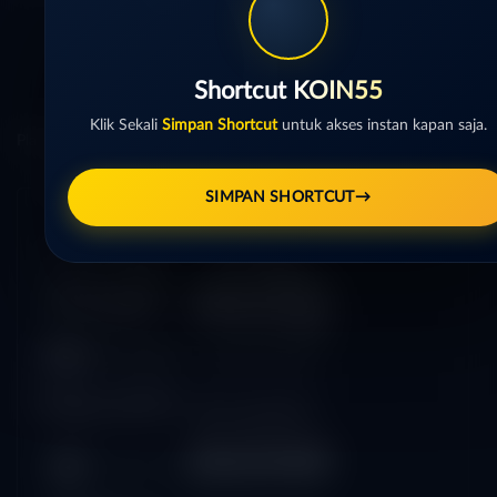
cipta dilindungi | 18+
Shortcut KOIN55
Klik Sekali
Simpan Shortcut
untuk akses instan kapan saja.
Platform Penyedia Layanan
SIMPAN SHORTCUT
→
Slots