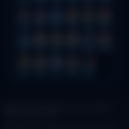
Thunder Lord
LORD OF THE GODS
THE PENGUINS
HAMMER OF THUNDER
BUILDER'S FRENZY
INFECTED ZONE
Wicked Wins: Crystals
PIGGIES WEALTHY ANGELIC
PENGUIN QUEST
Dancing Golden Drums
AZTLAN GEMS3
Devil’s Frenzy
Astro Rift Bonanza
MASTER CHEF FRENZY
JUNGLE ROAR
Farm Fortune Wheel
WICKED RICHES
Holly Jackpot
Treasure Train Deluxe
Golden Train Ⅲ: Black Ore
The Halloween Rascal
RAPID FIRE BLAST
King Kong Treasure
KOIN55: Agent Penyedia Link Main Slot Online
Terbaru Hari Viral 2026
KOIN55: Agent Penyedia