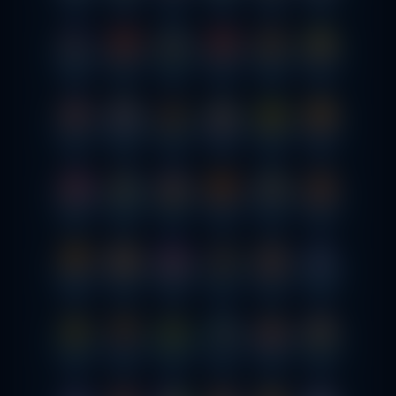
Huffin’ And Puffin’ Ultra Wheel
MUMMY'S CURSE
Fuyu Phoenix
Crown of Olympus
Dragon Link Collection
VEGAS CASH LINK
Riches Express
Pompeii’s Blaze 1000
Crazy Chicken
Pompeil Blaze
Gold Rush Mania
Fortune Gold Pots
Super Gold Arowana
Make America Great Again
GOLDEN FAFAFA
RICH PIGGIES WORLD
Money Piggies
GOLD AROWANA
Skeleton Thief
Dragon Link Fortune
FIVE BLESSINGS ARRIVE
Phoenix's Golden Basin
THE PUPPIES IN EGYPT
GONG XI FA CAI
GOLDEN TRAIN 2
Valiant of Athena
Gold Wheel Jackpot
LEGEND OF SPOOKY LINK
FORTUNE GOD BLESSING
Thor's Hammer
Aztlan Gems
AZTLAN GEMS2
SNAPPY CARNIVAL
Feeding Time
Triple Spin Xtreme
GONG XI FA CAI