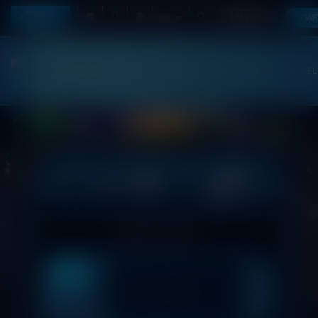
Main di
MASUK
DAF
Telegram
IDR
12,679,599,
HOT GAMES
SLOTS
LIVE CASINO
RACE
TOGE
VPLUS
SEMUA
PERMAINAN
SLOTS
TOP
20