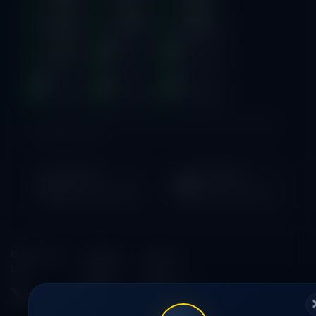
* Selama bank maintenance dan bank offline deposit dan penarikan
tidak dapat diproses
Deposit
Penarikan
Rata-rata 0 Menit
Rata-rata 0 Menit
Bersertifikasi
Tanggung
Browser
Dari
Jawab
Yang
Bermain
Didukung
©2026 KOIN55. Hak