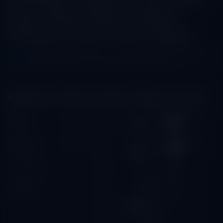
Link Main Slot Online
Terbaru Hari Viral 2026
KOIN55
agent penyedia link resmi main situs slot online terbaru setiap harinya
segera daftar dan rasakan promo main slot online di tahun baru ini.
Kebijaksanaan
Platform
Kategori
Dukungan
Komunitas
Tentang
Promosi
Hot
+628789
Faceboo
KOIN55
Games
8241586
k
Loyalty
Responsible
Slots
https://t.
Instagra
Referral
Gambling
me/koin
m
Live
55ch
Pusat Bantuan
Casino
https://w
Syarat dan
Race
ww.face
Ketentuan
Togel
book.co
m/group
Olahraga
s/63944