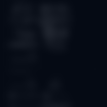
Crash Game