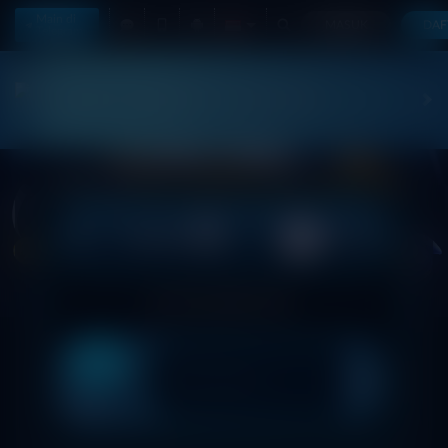
Main di
MASUK
DAF
Telegram
RACE
TOGEL
OLAHRAGA
CRASH GAME
ARCADE
E-SP
VPOWER
SEMUA
PERMAINAN
FISHING