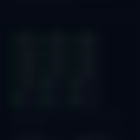
* Selama bank maintenance dan bank offline deposit dan penarikan
tidak dapat diproses
Deposit
Penarikan