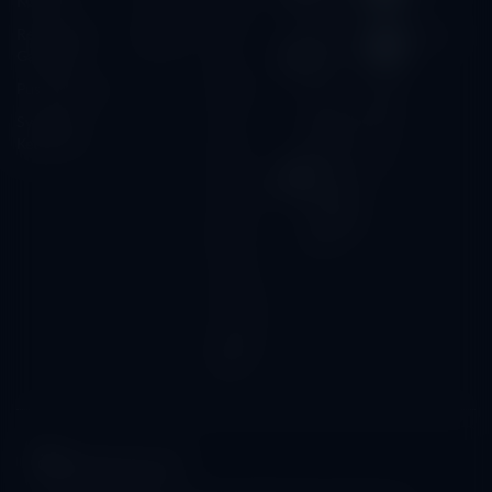
KOIN55
Games
8241586
k
Loyalty
Responsible
Slots
https://t.
Instagra
Referral
Gambling
me/koin
m
Live
55ch
Pusat Bantuan
Casino
https://w
Syarat dan
Race
ww.face
Ketentuan
Togel
book.co
m/group
Olahraga
s/63944
Crash
1975884
Game
589/?r
Arcade
E-Sports
Sabung
Ayam
TARUHAN SLOT