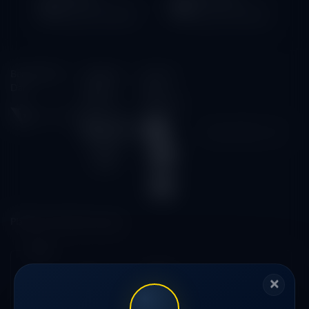
Rata-rata 0 Menit
Rata-rata 0 Menit
Bersertifikasi
Tanggung
Browser
Dari
Jawab
Yang
Bermain
Didukung
©2026 KOIN55. Hak
cipta dilindungi | 18+
Platform Penyedia Layanan
Slots
✕