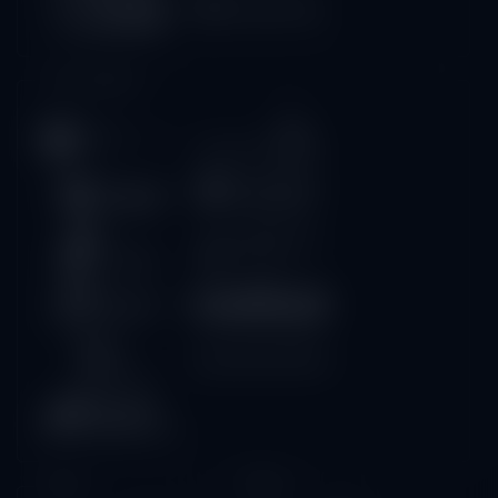
Live Casino
Race
Togel