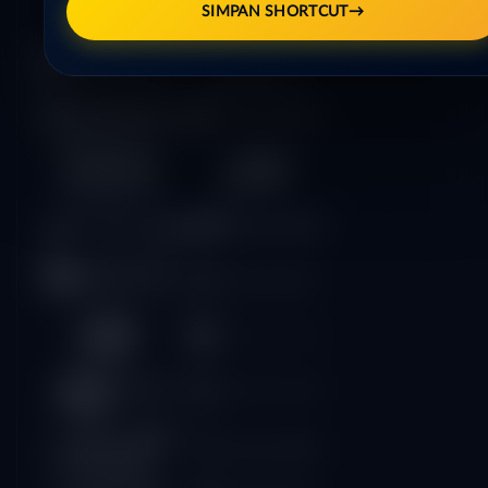
SIMPAN SHORTCUT
→