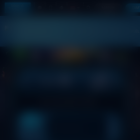
Main di
MASUK
DAF
Telegram
IDR
12,664,864,
HOT GAMES
SLOTS
LIVE CASINO
RACE
TOGE
AIGAMING
SEMUA
PERMAINAN
SLOTS
TOP
20