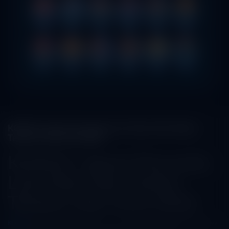
Sweet Frenzy
Frosty and Flamy
Legend Of Eagle
Oceanic Melodies
Guardian of the Museum
Safari Blitz
Legend of Nian
Goddess Of Egypt
Heavenly Fortunes
Nutty Riches
Leprechaun Bonanza
Loki
KOIN55: Agent Penyedia Link Main Slot Online
Terbaru Hari Viral 2026
KOIN55: Agent Penyedia
Link Main Slot Online
Terbaru Hari Viral 2026
KOIN55
agent penyedia link resmi main situs slot online terbaru setiap harinya