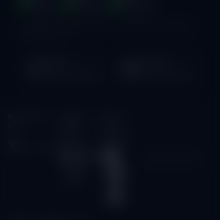
* Selama bank maintenance dan bank offline deposit dan penarikan
tidak dapat diproses
Deposit
Penarikan
Rata-rata 0 Menit
Rata-rata 0 Menit
Bersertifikasi
Tanggung
Browser
Dari
Jawab
Yang
Bermain
Didukung
©2026 KOIN55. Hak
cipta dilindungi | 18+