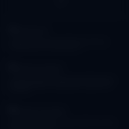
Ayam
TARUHAN SLOT
Penyedia slot online dengan beragam pilihan game menarik yang
memudahkan pemain untuk mencapai jackpot
TARUHAN OLAHRAGA
Sportsbook Gaming Platform Terbaik menawarkan lebih banyak game,
odds yang lebih tinggi, dan menyediakan pilihan yang lebih banyak
untuk pemain.
TARUHAN LIVE KASINO
Platform Pilihan bagi perusahaan-perusahaan terbaik di dunia, dengan
pilihan variasi game terbanyak