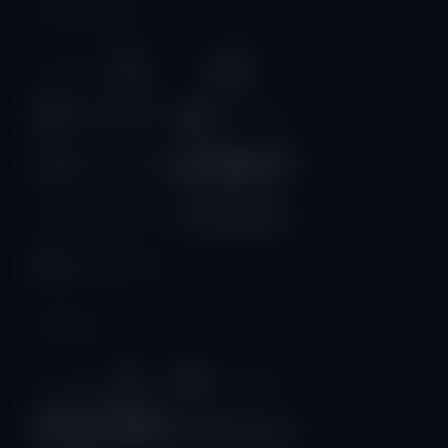
Crash Game
Arcade