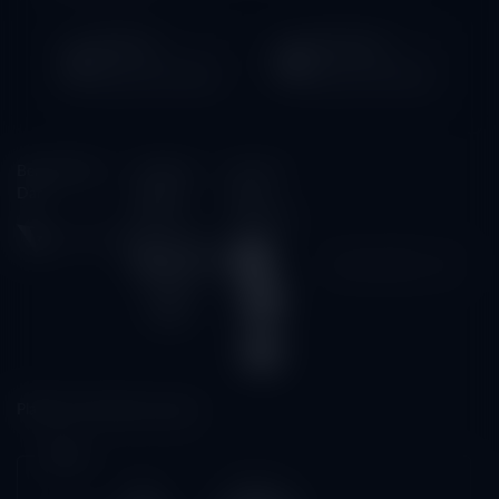
Deposit
Penarikan
Rata-rata 0 Menit
Rata-rata 0 Menit
Bersertifikasi
Tanggung
Browser
Dari
Jawab
Yang
Bermain
Didukung
©2026 KOIN55. Hak
cipta dilindungi | 18+
Platform Penyedia Layanan
Slots