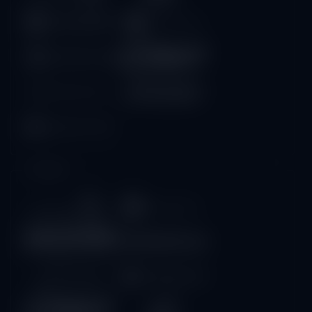
Arcade