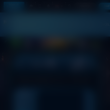
Main di
MASUK
DAF
Telegram
IDR
12,732,852,
HOT GAMES
SLOTS
LIVE CASINO
RACE
TOGE
PRAGMATIC PLAY
SEMUA
PERMAINAN
TOP
NEW
20