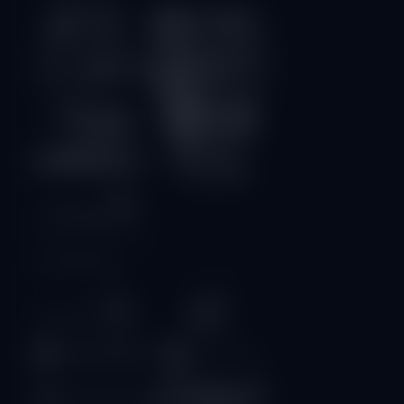
Crash Game