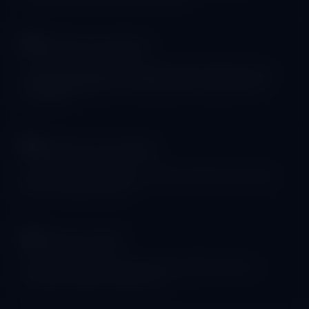
TARUHAN OLAHRAGA
Sportsbook Gaming Platform Terbaik menawarkan lebih banyak game,
odds yang lebih tinggi, dan menyediakan pilihan yang lebih banyak
untuk pemain.
TARUHAN LIVE KASINO
Platform Pilihan bagi perusahaan-perusahaan terbaik di dunia, dengan
pilihan variasi game terbanyak
TARUHAN TOGEL
Platform togel yang menarik dari perusahan terbaik di dunia yang
menawarkan hadiah kemenangan besar