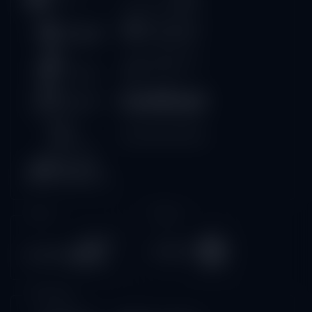
Race
Togel
Olahraga