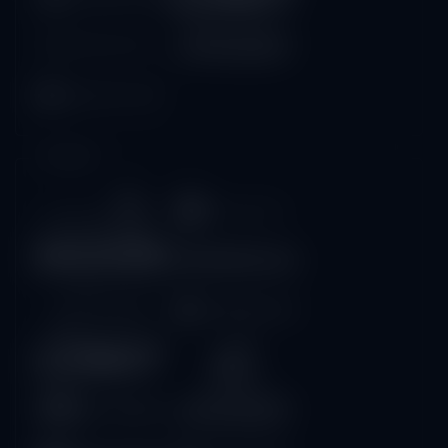
Arcade