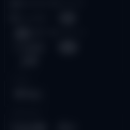
E-Sports
Sabung Ayam