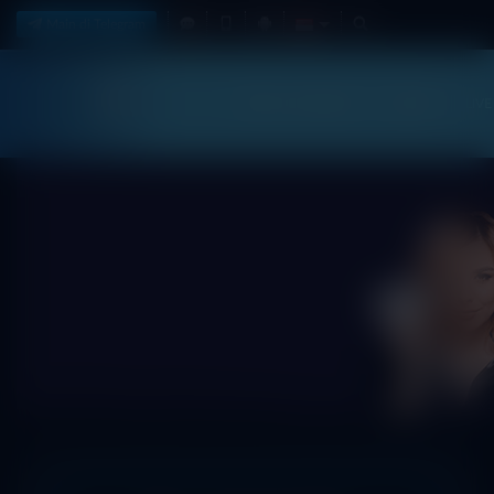
Main di Telegram
HOT GAMES
SLOTS
LIV