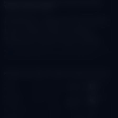
KOIN55: Agent Penyedia Link Main Slot Online
Terbaru Hari Viral 2026
KOIN55: Agent Penyedia
Link Main Slot Online
Terbaru Hari Viral 2026
KOIN55
agent penyedia link resmi main situs slot online terbaru setiap harinya
segera daftar dan rasakan promo main slot online di tahun baru ini.
Kebijaksanaan
Platform
Kategori
Dukungan
Komunitas
Tentang
Promosi
Hot
+628789
Faceboo
KOIN55
Games
8241586
k
Loyalty
Responsible
Slots
https://t.
Instagra
Referral
Gambling
me/koin
m
Live
55ch
Pusat Bantuan
Casino
https://w