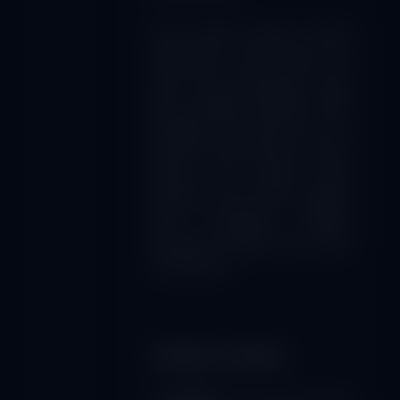
Kami memilki beberapa metode
pembayaran yang mudah dan
aman, demi kenyamanan Anda.
Kami mengikuti kebijakan kenali
pelanggan Anda (KYC) dan anti-
pencucian uang (AML), dan kami
bekerja sama dengan badan
keuangan serta badan pengatur
demi memastikan ketaatan
berstandar tertinggi pada hukum
dan peraturan.
PROGRAM & HIBURAN