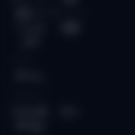
E-Sports
Sabung Ayam