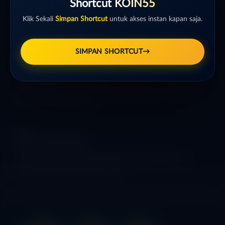
Shortcut KOIN55
Sportsbook Gaming Platform Terbaik menawarkan lebih banyak game,
Klik Sekali
Simpan Shortcut
untuk akses instan kapan saja.
odds yang lebih tinggi, dan menyediakan pilihan yang lebih banyak
untuk pemain.
SIMPAN SHORTCUT
→
TARUHAN LIVE KASINO
Platform Pilihan bagi perusahaan-perusahaan terbaik di dunia, dengan
pilihan variasi game terbanyak
TARUHAN TOGEL
Platform togel yang menarik dari perusahan terbaik di dunia yang
menawarkan hadiah kemenangan besar