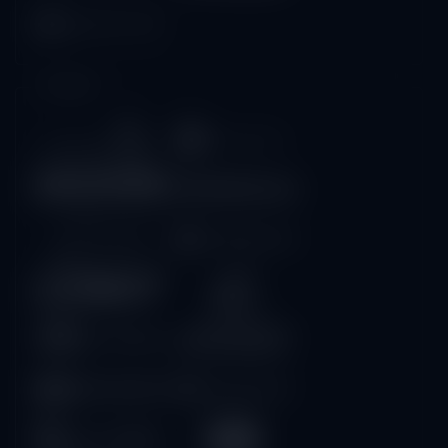
Arcade