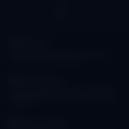
E-Sports
Sabung
Ayam
TARUHAN SLOT
Penyedia slot online dengan beragam pilihan game menarik yang
memudahkan pemain untuk mencapai jackpot
TARUHAN OLAHRAGA
Sportsbook Gaming Platform Terbaik menawarkan lebih banyak game,
odds yang lebih tinggi, dan menyediakan pilihan yang lebih banyak
untuk pemain.
TARUHAN LIVE KASINO