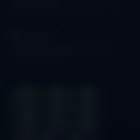
Platform Pilihan bagi perusahaan-perusahaan terbaik di dunia, dengan
pilihan variasi game terbanyak
TARUHAN TOGEL
Platform togel yang menarik dari perusahan terbaik di dunia yang
menawarkan hadiah kemenangan besar