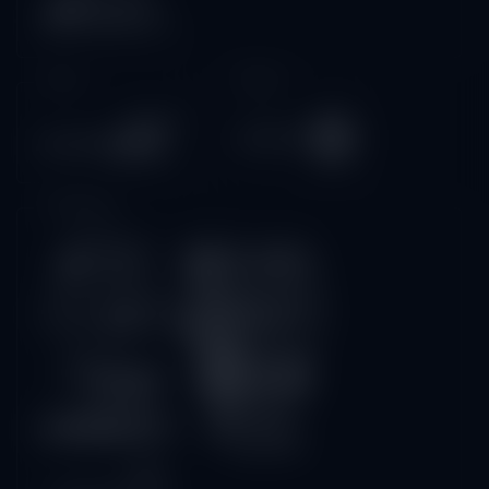
Race
Togel
Olahraga