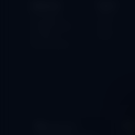
Kebijaksanaan
Platform
Tentang KOIN55
Promosi
Responsible Gambling
Loyalty
Pusat Bantuan
Referral
Syarat dan Ketentuan
TARUHAN SLOT
T