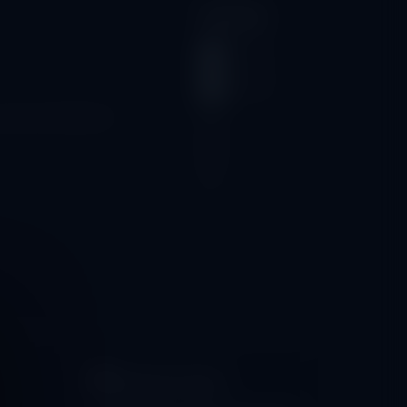
Komunitas
Facebook
Instagram
/639441975884589/?r
O
TARUHAN TOGEL