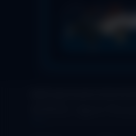
KOIN55: Agent Penyedia Link Main Slot Onl
KOIN55: Agent Penyedi
KOIN55
agent penyedia link resmi main situs slot online terbaru s