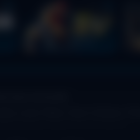
i
i
ine Terbaru Hari Viral 2026
a Link Main Slot Online Ter
etiap harinya segera daftar dan rasakan promo main slot online di tahun baru ini.