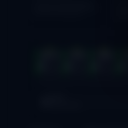
Penyedia slot online dengan beragam
Sports
pilihan game menarik yang memudahkan
menawa
pemain untuk mencapai jackpot
lebih 
lebih 
* Selama bank maintenance dan bank offline deposit dan pen
Deposit
Rata-rata 0 Menit