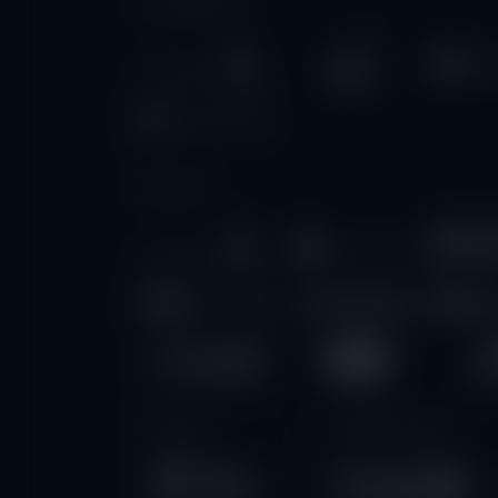
Crash Game
Arcade
E-Sports
Sabung Ayam