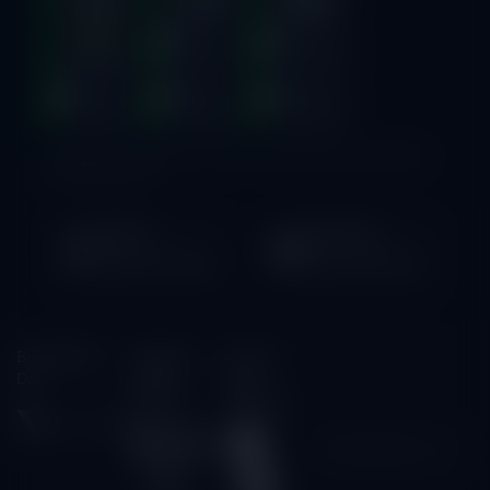
* Selama bank maintenance dan bank offline deposit dan penarikan
tidak dapat diproses
Deposit
Penarikan
Rata-rata 0 Menit
Rata-rata 0 Menit
Bersertifikasi
Tanggung
Browser
Dari
Jawab
Yang
Bermain
Didukung
©2026 KOIN55. Hak
cipta dilindungi | 18+