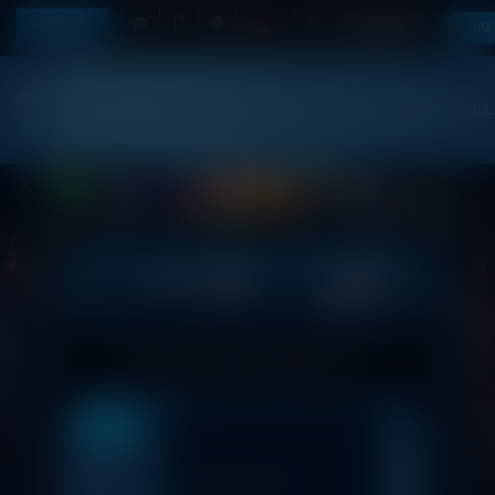
Main di
MASUK
DAF
Telegram
IDR
12,696,153,
HOT GAMES
SLOTS
LIVE CASINO
RACE
TOGE
SMARTSOFT
SEMUA
PERMAINAN
TOP
SLOTS
20