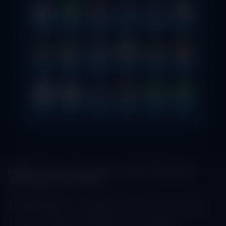
Wild & Gods
MultiHot5
Mad Slot
Vampires
Dracula's Fortune
Farm's Fortune
Jungle Sisters Deluxe
Burning Ice
Book of Futuria
Safari Simba
Jungle Sisters
Samurai
Book Of Bonanza
Boka Jamba 10
Dracula's Fortune Halloween Edition
Mariachi Coins
Multi Hot 5 Wild
Multi Hot Wild Ways
KOIN55: Agent Penyedia Link Main Slot Online
Terbaru Hari Viral 2026
KOIN55: Agent Penyedia