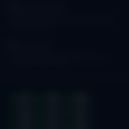
TARUHAN LIVE KASINO
Platform Pilihan bagi perusahaan-perusahaan terbaik di dunia, dengan
pilihan variasi game terbanyak
TARUHAN TOGEL
Platform togel yang menarik dari perusahan terbaik di dunia yang
menawarkan hadiah kemenangan besar