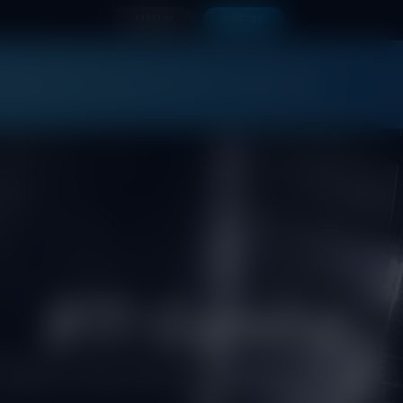
MASUK
DAFTAR
PROMOSI
ASH GAME
ARCADE
E-SPORTS
SABUNG AYAM
BTi Gaming
ik di Asia, bonus ekstra parlay tertinggi, free bet
ksklusif. Gamifikasi membuat setiap taruhan jadi