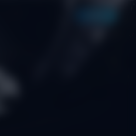
makin seru!
MAIN