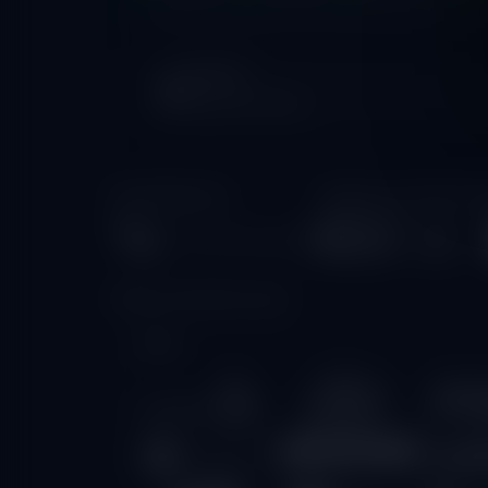
* Selama bank maintenance dan bank offline deposit dan pen
Deposit
Rata-rata 0 Menit
Bersertifikasi Dari
Tanggung Jawab Bermain
Platform Penyedia Layanan
Slots