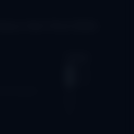
baru Hari Viral 2026
Komunitas
Facebook
Instagram
/639441975884589/?r