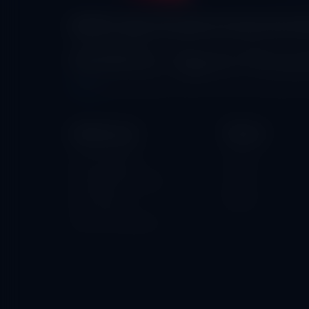
KOIN55: Agent Penyedia Link Main Slot Onl
KOIN55: Agent Penyedi
KOIN55
agent penyedia link resmi main situs slot online terbaru s
Kebijaksanaan
Platform
Tentang KOIN55
Promosi
Responsible Gambling
Loyalty
Pusat Bantuan
Referral
Syarat dan Ketentuan