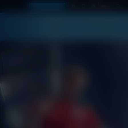
Main di Telegram
HOT GAMES