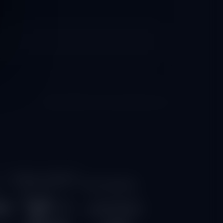
©2026 KOIN55. Hak cipta dilindungi | 18+