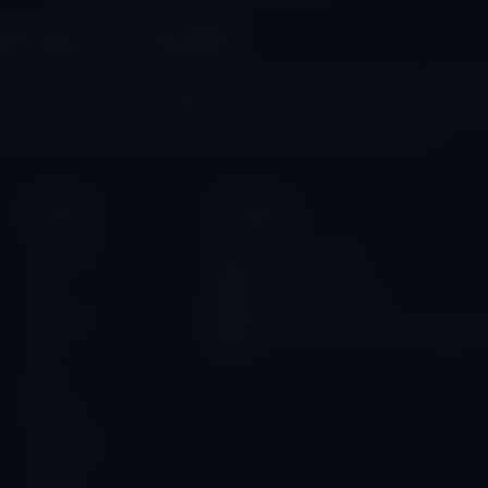
ine Terbaru Hari Viral 2026
a Link Main Slot Online Ter
etiap harinya segera daftar dan rasakan promo main slot online di tahun baru ini.
Kategori
Dukungan
Hot Games
+6287898241586
Slots
https://t.me/koin55ch
Live Casino
https://www.facebook.com/groups
Race
Togel
Olahraga
Crash Game
Arcade