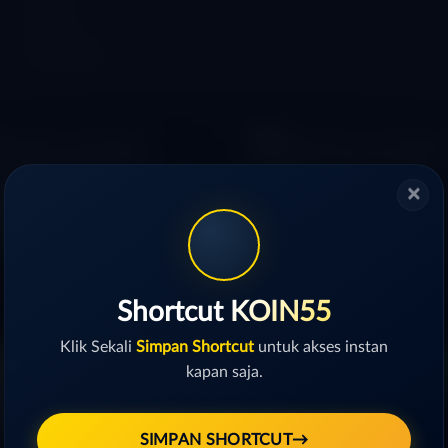
E-Sports
Sabung Ayam
ARUHAN OLAHRAGA
TARUHAN LIVE KASIN
book Gaming Platform Terbaik
Platform Pilihan bagi perusahaan-
✕
rkan lebih banyak game, odds yang
perusahaan terbaik di dunia, dengan
tinggi, dan menyediakan pilihan yang
pilihan variasi game terbanyak
banyak untuk pemain.
Shortcut KOIN55
Klik Sekali
Simpan Shortcut
untuk akses instan
kapan saja.
SIMPAN SHORTCUT
→