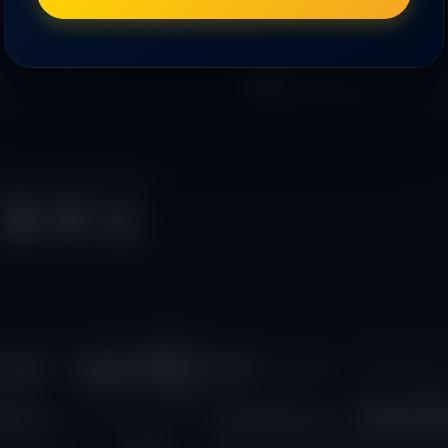
arikan tidak dapat diproses
Penarikan
Rata-rata 0 Menit
Browser Yang Didukung