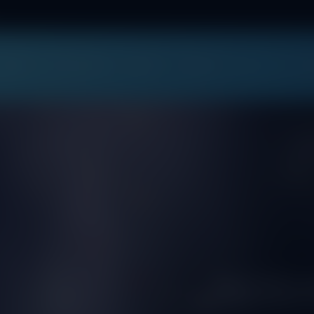
SLOTS
LIVE CASINO
RACE
TOGEL
OLAHRAGA
CR
Nikmati odds terba
tanpa batas & promo e