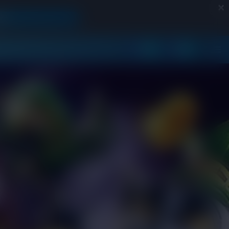
×
UH
Masuk
Daftar