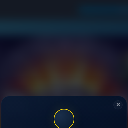
UND
✕