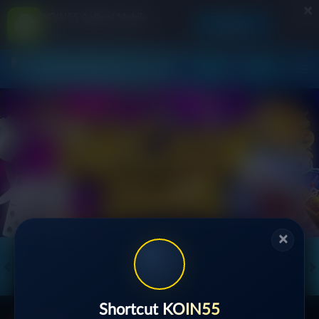
×
KOIN55 Aplikasi Mobile
UNDUH
Jangan tampilkan lagi hari ini
Masuk
Daftar
✕
SINO
RACE
TOGEL
OLAHRAGA
CRASH GAME
ARCADE
E
Shortcut KOIN55