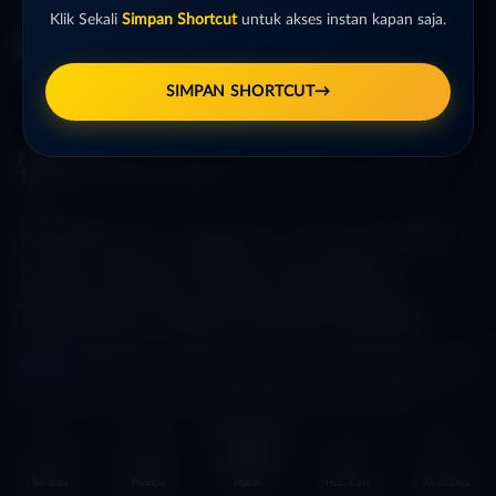
Klik Sekali
Simpan Shortcut
untuk akses instan kapan saja.
SIMPAN SHORTCUT
→
MARBLEX
KOIN55: Agent Penyedia Link Main Slot Online
Terbaru Hari Viral 2026
KOIN55: Agent Penyedia
Link Main Slot Online
Terbaru Hari Viral 2026
KOIN55
agent penyedia link resmi main situs slot online terbaru setiap harinya
segera daftar dan rasakan promo main slot online di tahun baru ini.
Kebijaksanaan
Platform
Beranda
Promosi
Masuk
Hub. Kami
Akun Saya