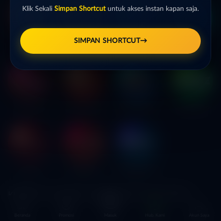
Klik Sekali
Simpan Shortcut
untuk akses instan kapan saja.
SIMPAN SHORTCUT
→
ION CASINO
PP CASINO
MG LIVE
EVO GAMING
SEXY CASINO
PRETTY GAMING
ORIENTAL GAMING
CHOICEGAMING
ALLBET
SA GAMING
568WIN CASINO
KOIN55: Agent Penyedia Link Main Slot Online
Terbaru Hari Viral 2026
Beranda
Promosi
Masuk
Hub. Kami
Akun Saya