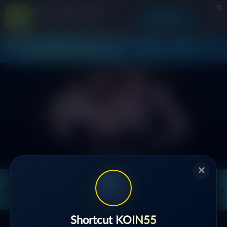
×
KOIN55 Aplikasi Mobile
UNDUH
Jangan tampilkan lagi hari ini
Masuk
Daftar
✕
HOT GAMES
SLOTS
LIVE CASINO
RACE
TOGEL
OL
Shortcut KOIN55