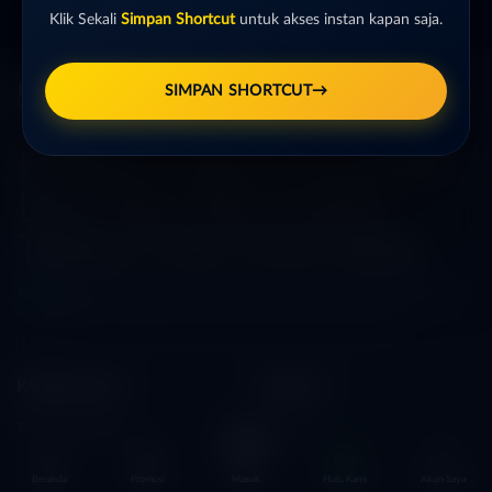
MAIN
Klik Sekali
Simpan Shortcut
untuk akses instan kapan saja.
KOIN55: Agent Penyedia Link Main Slot Online
SIMPAN SHORTCUT
→
Terbaru Hari Viral 2026
KOIN55: Agent Penyedia
Link Main Slot Online
Terbaru Hari Viral 2026
KOIN55
agent penyedia link resmi main situs slot online terbaru setiap harinya
segera daftar dan rasakan promo main slot online di tahun baru ini.
Kebijaksanaan
Platform
Tentang KOIN55
Promosi
Responsible Gambling
Loyalty
Beranda
Promosi
Masuk
Hub. Kami
Akun Saya