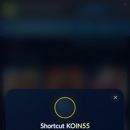
×
KOIN55 Aplikasi Mobile
UNDUH
Jangan tampilkan lagi hari ini
Masuk
Daftar
MicroGaming
SEMUA PERMAINAN
FISHING
ARCADE
INSTANT WIN
✕
RTP
95%
RTP
88%
RTP
84%
Fortune Fishing
Dice Pop
WD Golden Fuwa Fishing
Shortcut KOIN55