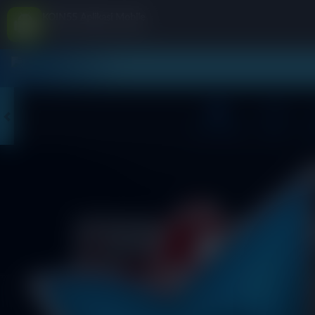
KOIN55 Aplikasi Mobile
Jangan tampilkan lagi hari ini
HOT GAMES
SLOTS
LI