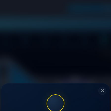
UND
VE CASINO
RACE
TOGEL
OLAHRAGA
CRASH GAME
ARCADE
✕