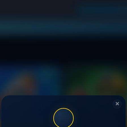
UND
✕