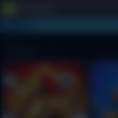
KOIN55 Aplikasi Mobile
Jangan tampilkan lagi hari ini
BTGaming
SEMUA PERMAINAN
ARCADE