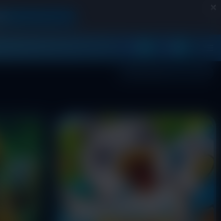
×
UH
Masuk
Daftar