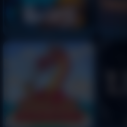
Beam Boys
M