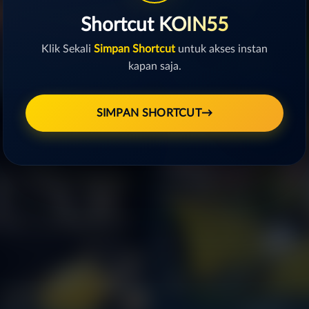
Shortcut KOIN55
Klik Sekali
Simpan Shortcut
untuk akses instan
kapan saja.
onkey Frenzy 2: Boss is Here!
Spinman
SIMPAN SHORTCUT
→