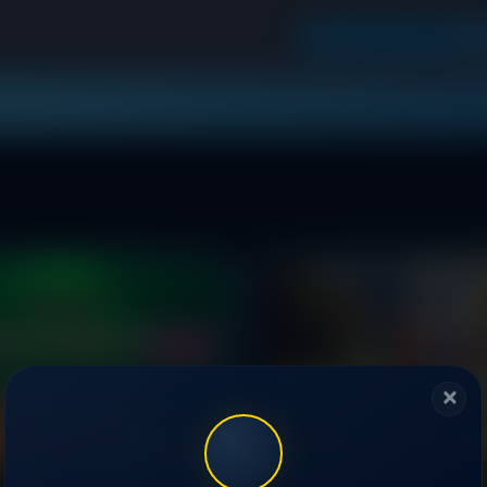
UND
✕