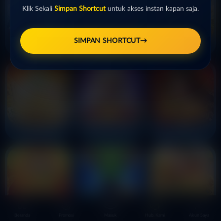
Klik Sekali
Simpan Shortcut
untuk akses instan kapan saja.
SIMPAN SHORTCUT
→
Arctic Clash
ROMAN WARRIOR
Big Eater
Yuanbao Mahjong
Olympus - Zeus
Unparalleled Phoenix Dynasty
Beranda
Promosi
Masuk
Hub. Kami
Akun Saya
Fortune's Treasure
Dragon777
OLYMPUS DEMETER