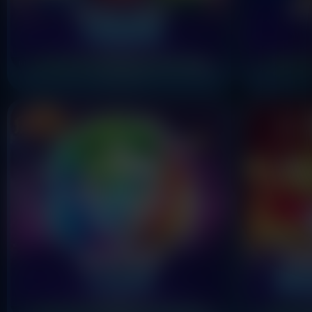
RTP
95%
RTP
Gold Trio 10000