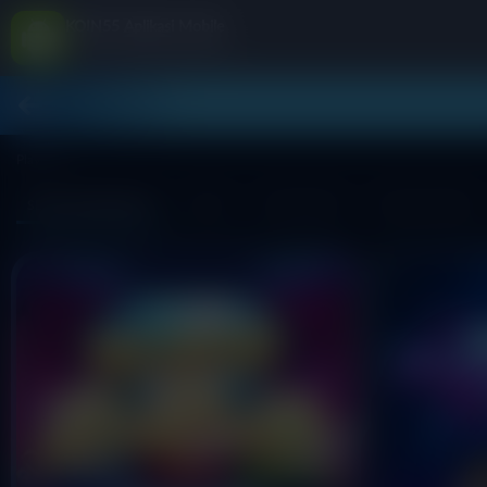
KOIN55 Aplikasi Mobile
Jangan tampilkan lagi hari ini
Playtech
SEMUA PERMAINAN
TOP 20
NEW GAMES
CLASSIC GAMES