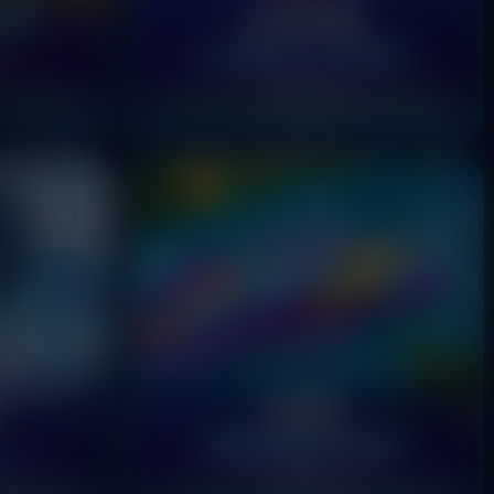
98%
RTP
97%
Long Long Long