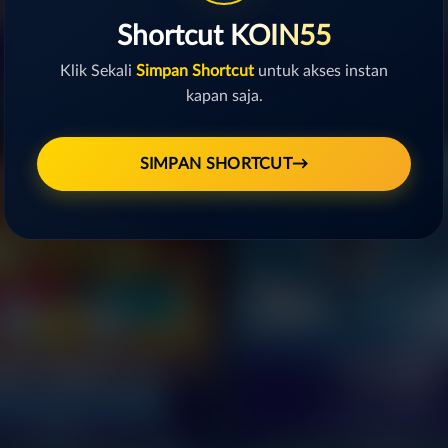
Shortcut KOIN55
Klik Sekali
Simpan Shortcut
untuk akses instan
97%
RTP
kapan saja.
Arowana's Luck
Mahjong Magic
SIMPAN SHORTCUT
→