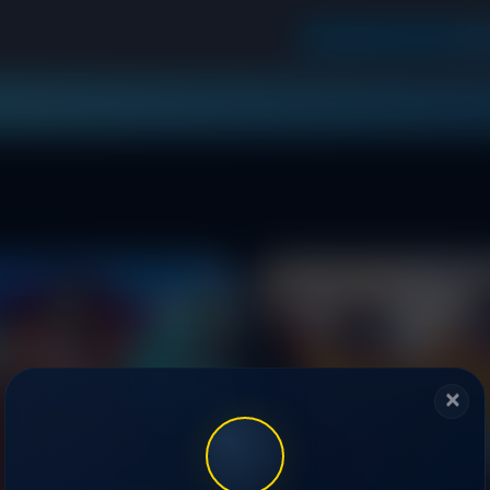
UND
✕