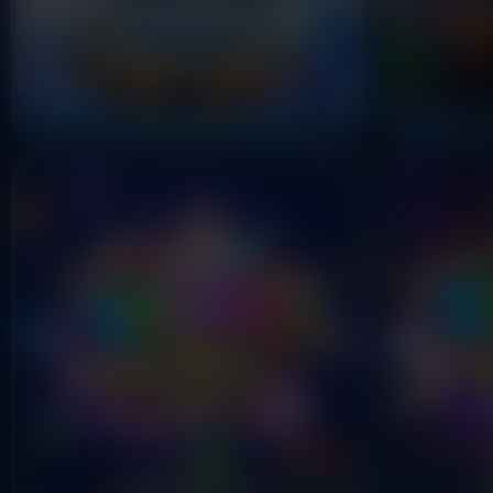
Olympus Fortune