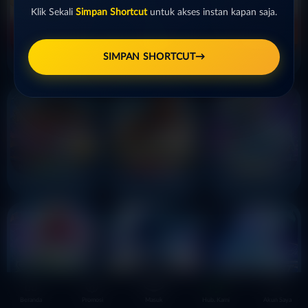
Klik Sekali
Simpan Shortcut
untuk akses instan kapan saja.
RTP
79%
RTP
86%
RTP
94%
SIMPAN SHORTCUT
→
Mahjong Gold: Tiger
Wonders of Giza Pyramid
CaiShen Mega Fortune
RTP
92%
RTP
RTP
86%
Wonders of Machu Picchu
Wonder of Hanging Garden
God's Gambit: Poseidon
RTP
82%
RTP
83%
RTP
90%
Beranda
Promosi
Masuk
Hub. Kami
Akun Saya
Space Quest: Earth
Space Quest: Moon
Space Quest: Neptune