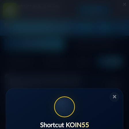
×
KOIN55 Aplikasi Mobile
UNDUH
Jangan tampilkan lagi hari ini
Masuk
Daftar
Semua Promosi
Semua Event Provider
Semua Promosi
Member Baru
Spesial
Live Casino
BONUS ROLLINGAN LIVECASINO 0.8%
DETAIL
Tanggal akhir:
-
✕
Shortcut KOIN55
KOIN55: Agent Penyedia Link Main Slot Online