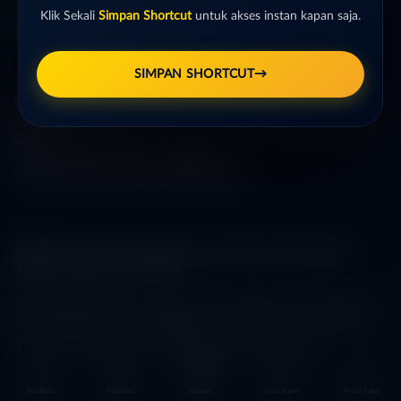
- Waktu cut off rebate setiap hari jatuh pada pukul 10:59:59
Klik Sekali
Simpan Shortcut
untuk akses instan kapan saja.
(GMT+7).
SIMPAN SHORTCUT
→
Contoh Perhitungan Bonus :
- Total Turnover dalam 1 type game dalam 1 Hari ( Permainan Live
Casino )
- TO 100.000.000 x 0.8% = 800.000
- Bonus yang di dapatkan adalah 800.000
KOIN55: Agent Penyedia Link Main Slot Online
Terbaru Hari Viral 2026
KOIN55: Agent Penyedia
Link Main Slot Online
Terbaru Hari Viral 2026
Beranda
Promosi
Masuk
Hub. Kami
Akun Saya