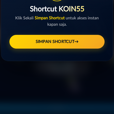
Shortcut KOIN55
Klik Sekali
Simpan Shortcut
untuk akses instan
kapan saja.
SIMPAN SHORTCUT
→
MAIN