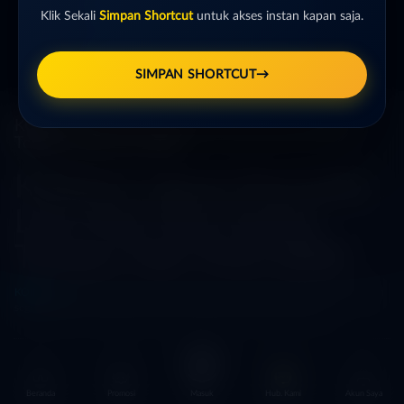
MAIN
Klik Sekali
Simpan Shortcut
untuk akses instan kapan saja.
MAIN (DESKTOP VER)
SIMPAN SHORTCUT
→
KOIN55: Agent Penyedia Link Main Slot Online
Terbaru Hari Viral 2026
KOIN55: Agent Penyedia
Link Main Slot Online
Terbaru Hari Viral 2026
KOIN55
agent penyedia link resmi main situs slot online terbaru setiap harinya
segera daftar dan rasakan promo main slot online di tahun baru ini.
Kebijaksanaan
Platform
Beranda
Promosi
Masuk
Hub. Kami
Akun Saya