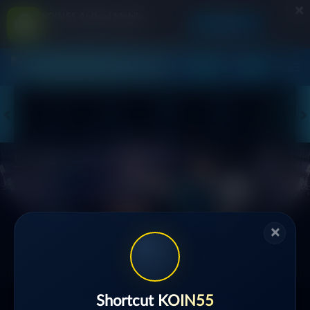
×
KOIN55 Aplikasi Mobile
UNDUH
Jangan tampilkan lagi hari ini
Masuk
Daftar
GAMES
SLOTS
LIVE CASINO
RACE
TOGEL
OLAHRAGA
✕
Shortcut KOIN55