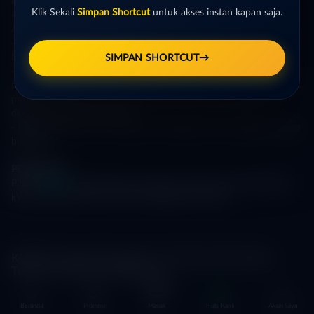
keuntungan yang akan Anda dapatkan.
Klik Sekali
Simpan Shortcut
untuk akses instan kapan saja.
- Setiap anggota downline baru harus mengisi kode ID Referral
Anda atau daftar menggunakan link daftar.
- Kode ID referral dapat dilihat dari PROFIL Anda di menu yang
berada di bawah Username Anda.
SIMPAN SHORTCUT
→
- Komisi Referral tidak terhitung selama downline mengikuti
promosi, nilai bonus akan dipotong sesuai TO yang tertera halaman
promotion bonus. jadi nilai TO diluar dari masa promo akan
dihitung menjadi bonus valid.
- Komisi Referral akan dihitung dan dibagikan pada tanggal 5 setiap
bulannya.
PERHATIAN :
Pihak
KOIN55
berhak tidak membayar referral yg memanfaatkan
kW brand kita sendiri untuk mendapatkan referral.
KOIN55: Agent Penyedia Link Main Slot Online
Terbaru Hari Viral 2026
KOIN55: Agent Penyedia
Beranda
Promosi
Masuk
Hub. Kami
Akun Saya